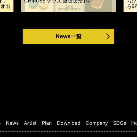
ット〕
CHIROSE グッズ 重版販売中♪
ちひ
ジオ出
ろB
News一覧
e
News
Artist
Plan
Download
Company
SDGs
In