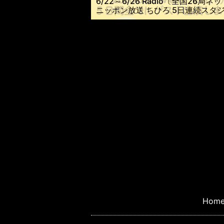
6/22～6/26 Radio〔全国26局ネ
ニッポン放送 ちひろ 5日連続スタ
演！
Hom