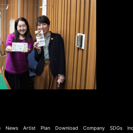
e
News
Artist
Plan
Download
Company
SDGs
In