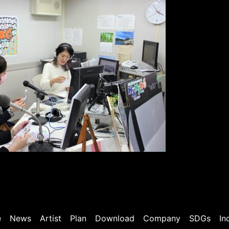
e
News
Artist
Plan
Download
Company
SDGs
In