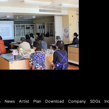
e
News
Artist
Plan
Download
Company
SDGs
In