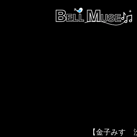
【金子みすゞ