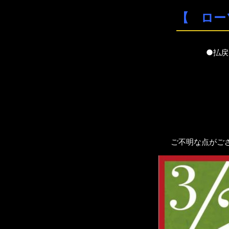
【 ロー
●払戻
ご不明な点がござ