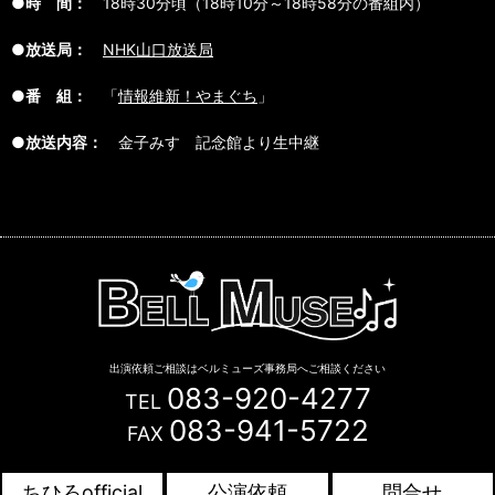
●時 間：
18時30分頃（18時10分～18時58分の番組内）
●放送局：
NHK山口放送局
●番 組：
「
情報維新！やまぐち
」
●放送内容：
金子みすゞ記念館より生中継
出演依頼ご相談はベルミューズ事務局へご相談ください
083-920-4277
TEL
083-941-5722
FAX
Copyright © BELL MUSE. All Rights Reserved.
ちひろofficial
公演依頼
問合せ