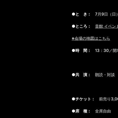
●と き：
7月9日（日
●ところ：
音館 イベン
※会場の地図はこちら
●時 間：
13：30／開
●共 演：
朗読・対談 
●チケット：
前売り3,0
●席 種：
全席自由