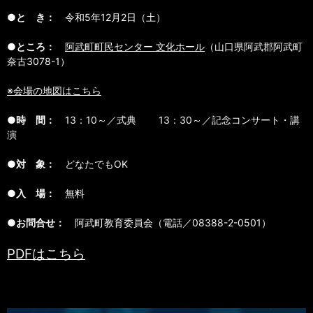
●と き：
令和5年12月2日（土）
●ところ：
阿武町町民センター 文化ホール
（山口県阿武郡阿武町
奈古3078-1）
※会場の地図はこちら
●時 間：
13：10～／式典 13：30～／記念コンサート・講
演
●対 象：
どなたでもOK
●入 場：
無料
●お問合せ：
阿武町教育委員会（電話／08388-2-0501）
PDFはこちら