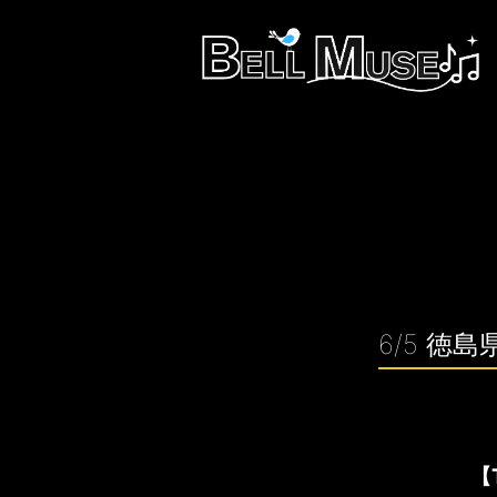
6/5 
【