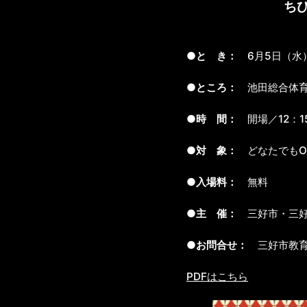
ち
●と き：
6月5日（水
●ところ：
池田総合体育館
●時 間：
開場／12：1
●対 象：
どなたでもO
●入場料：
無料
●主 催：
三好市・三好
●お問合せ：
三好市教育委
PDFはこちら