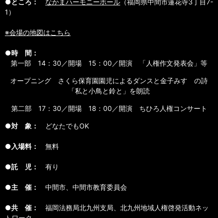
●ところ：
なかまハーモニーホール
（福岡県中間市蓮花寺3丁目7-
1）
※会場の地図はこちら
●時 間：
第一部 14：30／開場 15：00／開演 「人権作文発表会」等
オープニング さくら保育園園児によるダンスと金子みすゞの詩
「私と小鳥と鈴と」を朗読
第二部 17：30／開場 18：00／開演 ちひろ人権コンサート
●対 象：
どなたでもOK
●入場料：
無料
●託 児：
有り
●主 催：
中間市、中間市教育委員会
●共 催：
福岡法務局北九州支局、北九州地域人権啓発活動ネッ
トワーク