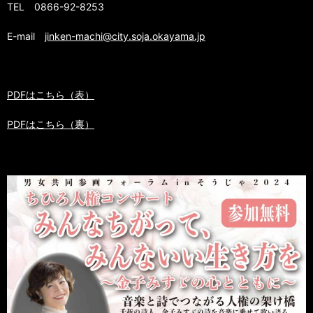
TEL 0866-92-8253
E-mail
jinken-machi@city.soja.okayama.jp
PDFはこちら（表）
PDFはこちら（裏）