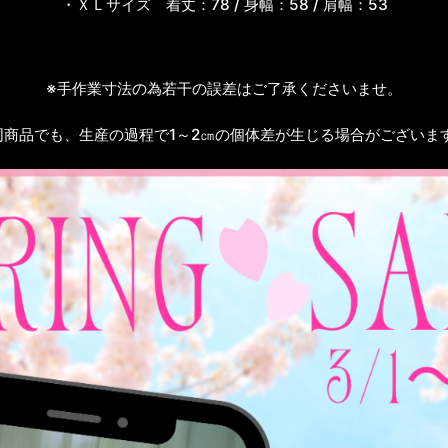
・ＸＬサイズ
着丈：78 / 身幅：58 / 肩幅：53
※手作業寸法の為若干の誤差はご了承くださいませ。
同商品でも、生産の過程で1～2㎝の個体差が生じる場合がございま