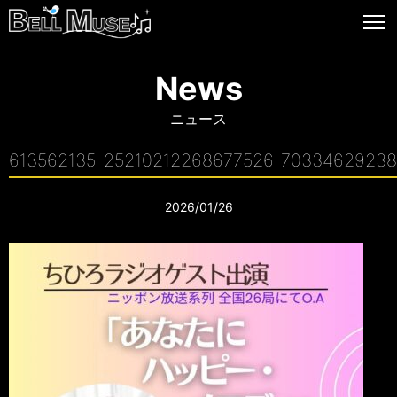
News
ニュース
613562135_25210212268677526_7033462923
2026/01/26