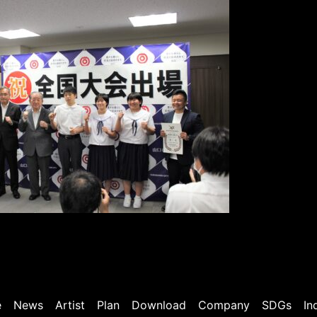
e
News
Artist
Plan
Download
Company
SDGs
In