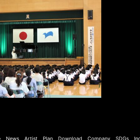
e
News
Artist
Plan
Download
Company
SDGs
In