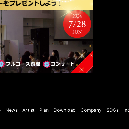
e
News
Artist
Plan
Download
Company
SDGs
In