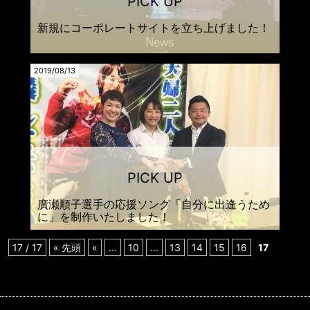
新規にコーポレートサイトを立ち上げました！
2019/08/13
廣瀬順子選手の応援ソング「自分に出逢うため
に」を制作いたしました！
17 / 17
« 先頭
«
...
10
...
13
14
15
16
17